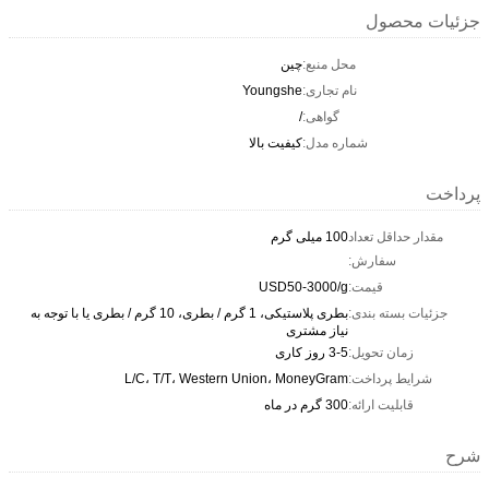
جزئیات محصول
محل منبع:
چین
نام تجاری:
Youngshe
گواهی:
/
شماره مدل:
کیفیت بالا
پرداخت
مقدار حداقل تعداد
100 میلی گرم
سفارش:
قیمت:
USD50-3000/g
جزئیات بسته بندی:
بطری پلاستیکی، 1 گرم / بطری، 10 گرم / بطری یا با توجه به
نیاز مشتری
زمان تحویل:
3-5 روز کاری
شرایط پرداخت:
L/C، T/T، Western Union، MoneyGram
قابلیت ارائه:
300 گرم در ماه
شرح