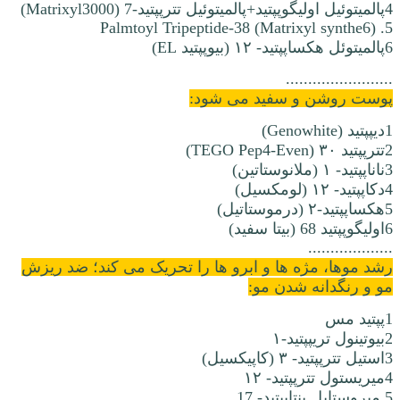
4پالمیتوئيل اولیگوپپتید+پالمیتوئيل تترپپتید-7 (Matrixyl3000)
5. Palmtoyl Tripeptide-38 (Matrixyl synthe6)
6پالمیتوئل هکساپپتید- ۱۲ (بیوپپتید EL)
........................
پوست روشن و سفید می شود:
1دیپپتید (Genowhite)
2تترپپتید ۳۰ (TEGO Pep4-Even)
3ناناپپتید- ۱ (ملانوستاتین)
4دکاپپتید- ۱۲ (لومکسیل)
5هکساپپتید-۲ (درموستاتیل)
6اولیگوپپتید 68 (بیتا سفید)
...................
رشد موها، مژه ها و ابرو ها را تحریک می کند؛ ضد ریزش
مو و رنگدانه شدن مو:
1پپتید مس
2بیوتینول تریپپتید-۱
3استیل تترپپتید- ۳ (کاپیکسیل)
4میریستول تترپپتید- ۱۲
5.میروستایل پنتاپپتید- 17