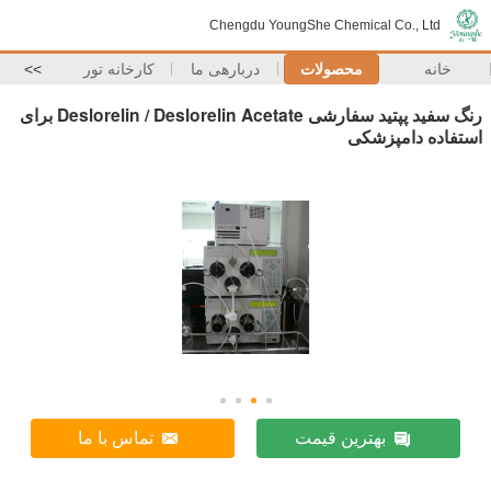
Chengdu YoungShe Chemical Co., Ltd
خانه
محصولات
دربارهی ما
کارخانه تور
>>
رنگ سفید پپتید سفارشی Deslorelin / Deslorelin Acetate برای
استفاده دامپزشکی
بهترین قیمت
تماس با ما