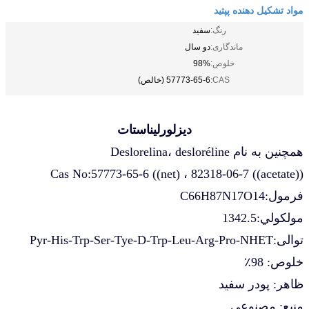
مواد تشکیل دهنده پپتید
رنگ:
سفید
ماندگاری:
دو سال
خلوص:
98%
CAS:
57773-65-6 (خالص)
دیزلورلین
استات
همچنین به نام Deslorelina، desloréline
Cas No:57773-65-6 ((net) ، 82318-06-7 ((acetate))
فرمول:
C66H87N17O14
مولکولي:1342.5
توالی:Pyr-His-Trp-Ser-Tye-D-Trp-Leu-Arg-Pro-NHET
خلوص: 98٪
ظاهر: پودر سفید
منبع: مصنوعی