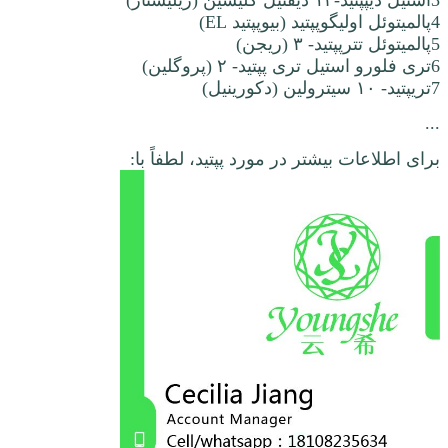
3استیل دیپپتید-۱۳ دیفنیل گلیسین (ریلیستاز)
4پالمیتوئل اولیگوپپتید (بیوپپتید EL)
5پالمیتوئل تترپپتید- ۳ (ریجن)
6تری فلورو استیل تری پپتید- ۲ (پروگلین)
7تریپتید- ۱۰ سیترولین (دکورینیل)
...
برای اطلاعات بیشتر در مورد پپتید، لطفاً با: