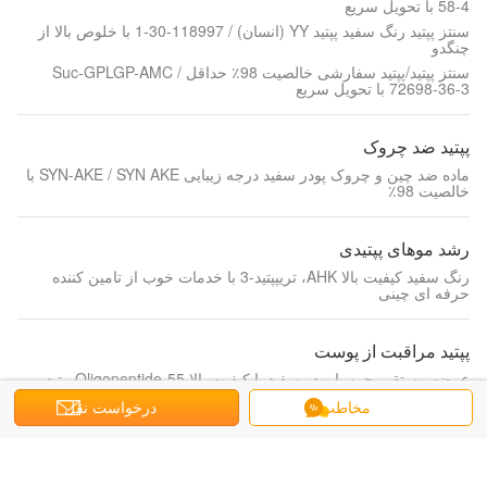
58-4 با تحویل سریع
سنتز پپتید رنگ سفید پپتید YY (انسان) / 118997-30-1 با خلوص بالا از
چنگدو
سنتز پپتید/پپتید سفارشی خالصیت 98٪ حداقل Suc-GPLGP-AMC /
72698-36-3 با تحویل سریع
پپتید ضد چروک
ماده ضد چین و چروک پودر سفید درجه زیبایی SYN-AKE / SYN AKE با
خالصیت 98٪
رشد موهای پپتیدی
رنگ سفید کیفیت بالا AHK، تریپپتید-3 با خدمات خوب از تامین کننده
حرفه ای چینی
پپتید مراقبت از پوست
عرضه مستقیم چین با پودر سفید با کیفیت بالا Oligopeptide-55 پپتید
زیبایی
مخاطب
درخواست نقل
قول
پپتید برای کیسه های چشم
پپتید آرایشی برای کیسه های چشم پودر خام Acetyl Tetrapeptide-5/