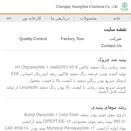
Chengdu YoungShe Chemical Co., Ltd
خانه
محصولات
دربارهی ما
کارخانه تور
>>
نقشه سایت
شرکت
Factory Tour
Quality Control
Contact Us
پپتید ضد چروک
پپتید زیبایی رنگ سفید خالص sH-Oligopeptide-1 cas62253-63-8
تولید کننده چینی عرضه رنگ سفید فاکتور رشد اپیدرمال انسانی،EGF
ارسال سريع پودر رنگي سفيد با کيفيت بالا با قيمت معقول
تحویل سریع پپتید زیبایی با کیفیت بالا پودر رنگ سفید Leupeptin از تولید
کننده قابل اعتماد
رشد موهای پپتیدی
داروی موی موثر پودر سفید Acetyl Dipeptide-1 Cetyl Ester
950.0٪ پپتید رشد موی مصنوعی DIPEPTIDE-15 پپتید آرایشی
مواد اولیه آرایشی Myristoyl Pentapeptide-17 پپتید پودر CAS 959610-