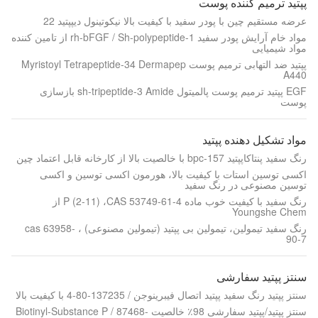
پپتید ترمیم کننده پوست
عرضه مستقیم چین با پودر سفید با کیفیت بالا نیکوتینول دیپپتید 22
مواد خام آرایش پودر سفید rh-bFGF / Sh-polypeptide-1 از تامین کننده
مواد شیمیایی
پپتید ضد التهابی ترمیم پوست Myristoyl Tetrapeptide-34 Dermapep
A440
EGF پپتید ترمیم پوست پالمیتول sh-tripeptide-3 Amide بازسازی
پوست
مواد تشکیل دهنده پپتید
رنگ سفيد پنتاکاپپتيد bpc-157 با خالصيت بالا از کارخانه قابل اعتماد چين
اکسی توسین استات با کیفیت بالا، هورمون اکسی توسین و اکسی
توسین مصنوعی در رنگ سفید
رنگ سفید با کیفیت خوب ماده P (2-11) ،CAS 53749-61-4 از
Youngshe Chem
رنگ سفید تیمولین، تیمولین بی پپتید (تیمولین مصنوعی) ، cas 63958-
90-7
سنتز پپتید سفارشی
سنتز پپتید رنگ سفید پپتید اتصال فیبرینوجن / 137235-80-4 با کیفیت بالا
سنتز پپتید/پپتید سفارشی 98٪ خالصیت Biotinyl-Substance P / 87468-