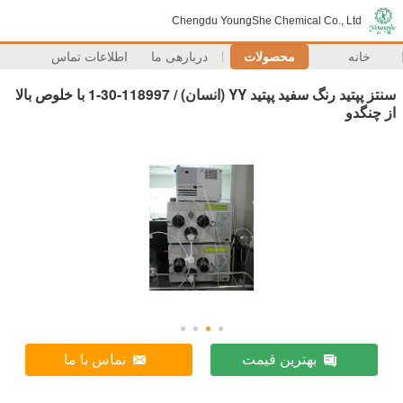
Chengdu YoungShe Chemical Co., Ltd
خانه
محصولات
دربارهی ما
اطلاعات تماس
سنتز پپتید رنگ سفید پپتید YY (انسان) / 118997-30-1 با خلوص بالا
از چنگدو
بهترین قیمت
تماس با ما