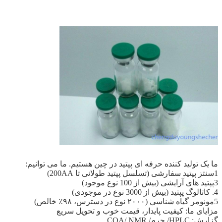
ما یک تولید کننده حرفه ای پپتید در چین هستیم. ما می توانیم:
1سنتز پپتید سفارشی (تسلسل پپتید طولانی تا 200AA)
3پپتید های آرایشی (بیش از 100 نوع موجود)
4. کاتالوگ پپتید (بیش از 3000 نوع در موجودی)
5مونومر گیاه شناسی (۲۰۰۰ نوع در دسترس، ۹۸٪ خالص)
مزایای ما: کیفیت پایدار، قیمت خوب و تحویل سریع
گزارش: HPLC/ جرم/ COA/ NMR.