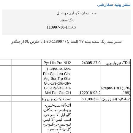
سنتز پپتید سفارشی
مدت زمان نگهداری:
دو سال
رنگ:
سفید
118997-30-1
CAS:
سنتز پپتید رنگ سفید پپتید YY (انسان) / 118997-30-1 با خلوص بالا از چنگدو
TRH، تیرولیبرین
24305-27-9
Pyr-His-Pro-NH2
H-Phe-Ile-Asp-
Pro-Glu-Leu-Gln-
Arg-Ser-Trp-Glu-
Glu-Lys-Glu-Gly-
Glu-Gly-Val-Leu-
Prepro-TRH (178-
Met-Pro-Glu-OH
122018-92-2
199)
"سايکلو" ((هيز پرو))
53109-32-3
"سايکلو" ((هيز پرو))
آک-آلا-اسپ-لیس-
پرو-اسپ-مت-گلی-
گلو-ایل-آلا-سر-فی-
اسپ-لیس-آلا-لیس-
لیو-لیس-تر-گلو-تر-
گل-ن-گلو-لیس-