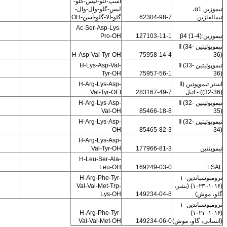
اسپ-لئو-لیس-گلو-
تیموزین α1،
لیس-گلو-وال-وال-
تیمالفازین
62304-98-7
گلو-آلا-گلو-آسن-OH
Ac-Ser-Asp-Lys-
تیموزین β4 (1-4)
127103-11-1
Pro-OH
تیموپوئیتین II (34-
H-Asp-Val-Tyr-OH
75958-14-4
36)
تیموپوئیتین II (33-
H-Lys-Asp-Val-
Tyr-OH
75957-56-1
36)
استر تیموپوتین (II
H-Arg-Lys-Asp-
((32-36) - اتیل
283167-49-7
Val-Tyr-OEt
تیموپوئیتین II (32-
H-Arg-Lys-Asp-
Val-OH
85466-18-8
35)
تیموپوئیتین II (32-
H-Arg-Lys-Asp-
OH
85465-82-3
34)
H-Arg-Lys-Asp-
تیموپنتین
177966-81-3
Val-Tyr-OH
H-Leu-Ser-Ala-
Leu-OH
169249-03-0
LSAL
ترومبوسپاندین- ۱
H-Arg-Phe-Tyr-
(۱۰۱۶- ۱۰۲۳) (بشر،
Val-Val-Met-Trp-
گاو، موش)
149234-04-8
Lys-OH
ترومبوسپاندین- ۱
H-Arg-Phe-Tyr-
(۱۰۱۶- ۱۰۲۱)
(انسانی، گاو، موش)
149234-06-0
Val-Val-Met-OH