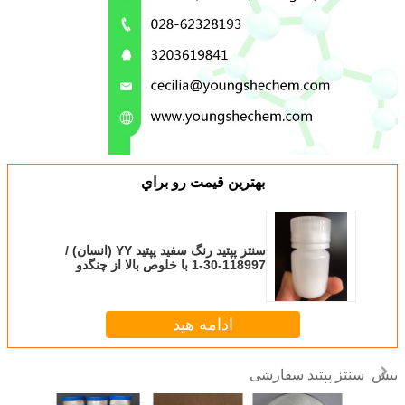
بهترين قيمت رو براي
سنتز پپتید رنگ سفید پپتید YY (انسان) /
118997-30-1 با خلوص بالا از چنگدو
ادامه هید
سنتز پپتید سفارشی
بیش