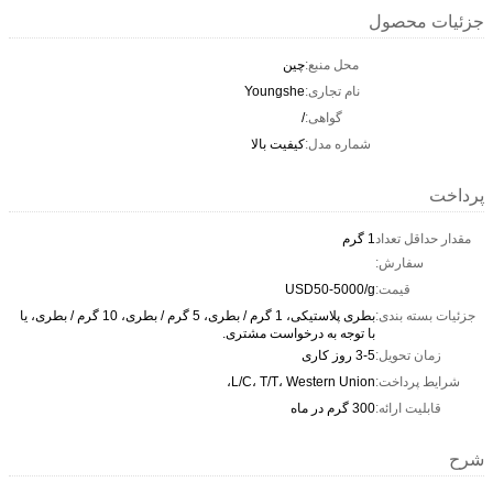
جزئیات محصول
محل منبع:
چین
نام تجاری:
Youngshe
گواهی:
/
شماره مدل:
کیفیت بالا
پرداخت
مقدار حداقل تعداد
1 گرم
سفارش:
قیمت:
USD50-5000/g
جزئیات بسته بندی:
بطری پلاستیکی، 1 گرم / بطری، 5 گرم / بطری، 10 گرم / بطری، یا
با توجه به درخواست مشتری.
زمان تحویل:
3-5 روز کاری
شرایط پرداخت:
L/C، T/T، Western Union،
قابلیت ارائه:
300 گرم در ماه
شرح