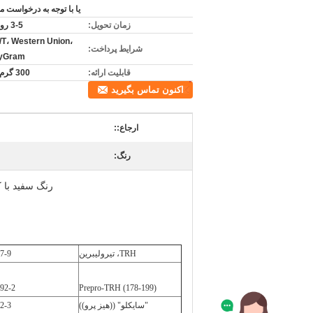
یا با توجه به درخواست 
زمان تحویل:
3-5 روز کاری
T/T، Western Union،
شرایط پرداخت:
yGram
قابلیت ارائه:
300 گرم در ماه
اکنون تماس بگیرید
ارجاع::
رنگ:
رنگ سفید با کیفیت خوب (Gln22) - پروتئین β-امیل
TRH، تیرولیبرین
7-9
92-2
Prepro-TRH (178-199)
"سايکلو" ((هيز پرو))
2-3