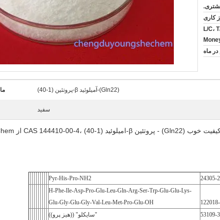
مشتری.
L/C، 
Mone
(Gln22)-آمیلوئید β-پروتئین (1-40)
ما
سفید
وئید (1-40) ،CAS 144410-00-4 از Youngshe Chem
Pyr-His-Pro-NH2
24305-2
H-Phe-Ile-Asp-Pro-Glu-Leu-Gln-Arg-Ser-Trp-Glu-Glu-Lys-
Glu-Gly-Glu-Gly-Val-Leu-Met-Pro-Glu-OH
122018-
53109-3
"سايکلو" ((هيز پرو))