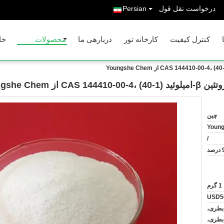
درخواست نقل قول
Persian
کنترل کیفیت
کارخانه تور
دربارهی ما
محصولات
خا
چین
Youn
/
1 گرم
USD5
 1 گرم / بطری،
10 گرم / بطری،