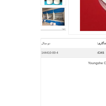
ندگاری:
دو سال
144410-00-4
CAS: