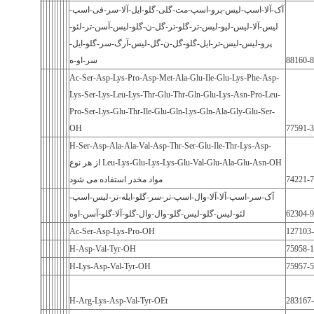
آک-آلا-اسپ-لیس-پرو-اسپ-مت-گلی-گلو-ایل-آلا-سر-فی-اسپ-
لیس-آلا-لیس-لیو-لیس-تر-گلو-تر-گل-ن-گلو-لیس-آسن-تر-لئو-
پرو-لیس-لیس-تر-ایل-گلو-گل-ن-گل-لیس-آرگ-سر-گلو-ایل-
88160-8
سر-او-ه
Ac-Ser-Asp-Lys-Pro-Asp-Met-Ala-Glu-Ile-Glu-Lys-Phe-Asp-
Lys-Ser-Lys-Leu-Lys-Thr-Glu-Thr-Gln-Glu-Lys-Asn-Pro-Leu-
Pro-Ser-Lys-Glu-Thr-Ile-Glu-Gln-Lys-Gln-Ala-Gly-Glu-Ser-
OH
77591-3
H-Ser-Asp-Ala-Ala-Val-Asp-Thr-Ser-Glu-Ile-Thr-Lys-Asp-
Leu-Lys-Glu-Lys-Lys-Glu-Val-Glu-Ala-Glu-Asn-OH از هر نوع
74221-7
مواد مخدر استفاده می شود
آک-سر-اسپ-آلا-آلا-وال-اسپ-تر-سر-گلو-ایله-تر-لیس-اسپ-
62304-9
لئو-لیس-گلو-لیس-گلو-وال-وال-گلو-آلا-گلو-آسن-اوه
Ac-Ser-Asp-Lys-Pro-OH
127103-
H-Asp-Val-Tyr-OH
75958-1
H-Lys-Asp-Val-Tyr-OH
75957-5
H-Arg-Lys-Asp-Val-Tyr-OEt
283167-