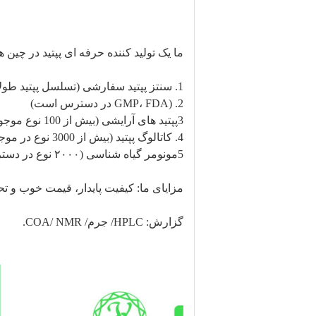
ما یک تولید کننده حرفه ای پپتید در چین ه
1. سنتز پپتید سفارشی (تسلسل پپتید طولانی تا 200AA)
2. (GMP، FDA در دسترس است)
3پپتید های آرایشی (بیش از 100 نوع موجود)
4. کاتالوگ پپتید (بیش از 3000 نوع در موجودی)
5مونومر گیاه شناسی (۲۰۰۰ نوع در دسترس، ۹۸٪ خالص)
مزایای ما: کیفیت پایدار، قیمت خوب و ت
گزارش: HPLC/ جرم/ COA/ NMR.