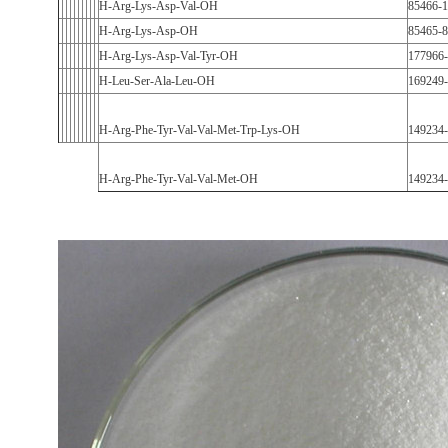
H-Arg-Lys-Asp-Val-OH
85466-1
H-Arg-Lys-Asp-OH
85465-8
H-Arg-Lys-Asp-Val-Tyr-OH
177966-
H-Leu-Ser-Ala-Leu-OH
169249-
H-Arg-Phe-Tyr-Val-Val-Met-Trp-Lys-OH
149234-
H-Arg-Phe-Tyr-Val-Val-Met-OH
149234-