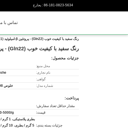
86-181-0823-5634
حراجی :
تماس با ما
رنگ سفید با کیفیت خوب (Gln22) - پروتئین β-امیلوئید (1-40) ،CAS 144410-00-4 از Youngshe Chem
رنگ سفید با کیفیت خوب (Gln22) - پروتئین β-امیلوئید (1-40) ،CAS 144410-00-4 از Youngshe Chem
جزئیات محصول:
محل منبع:
نام تجاری:
gshe
گواهی:
شماره مدل:
خلوص 98 درصد
پرداخت:
مقدار حداقل تعداد سفارش:
قیمت:
0-5000/g
بطری پلاستیکی،
جزئیات بسته بندی:
5 گرم / بطری، 