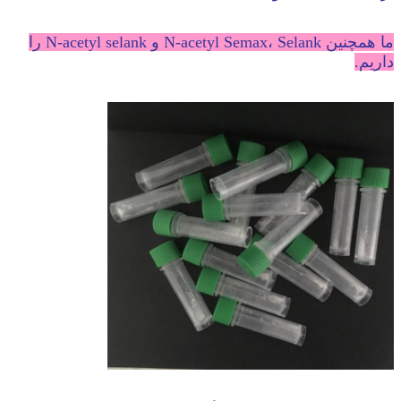
ما همچنین N-acetyl Semax، Selank و N-acetyl selank را
داریم.