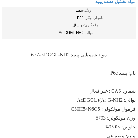
مواد تشکیل دهنده پپتید
رنگ:
سفید
نامهای دیگر::
P21
ماندگاری:
دو سال
توالی:
Ac-DGGL-NH2
مواد شیمیایی پپتید 6c Ac-DGGL-NH2
نام: پپتید P6c
شماره CAS : غیر فعال
توالی: AcDGGL ((A) G-NH2
فرمول مولکولی: C30H54N6O5
وزن مولکولي: 5793
خلوص: >95.0%
منبع: مصنوعی