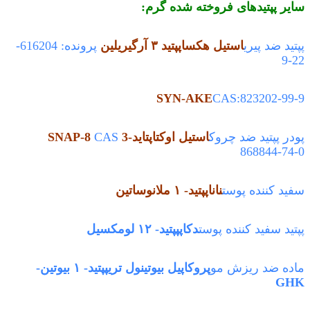
سایر پپتیدهای فروخته شده گرم:
پپتید ضد پیری
استیل هکساپپتید ۳ آرگیریلین
پرونده: 616204-
22-9
SYN-AKE
CAS:823202-99-9
پودر پپتید ضد چروک
استیل اوکتاپتاید-3 SNAP-8
CAS
868844-74-0
سفید کننده پوست
ناناپپتید- ۱ ملانوساتین
پپتید سفید کننده پوست
دکاپپپتید- ۱۲ لومکسیل
ماده ضد ریزش مو
پروکاپیل بیوتینول تریپپتید- ۱ بیوتین-
GHK