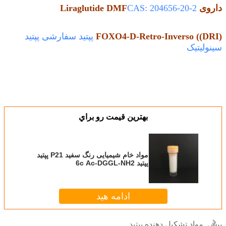
داروی Liraglutide DMF
CAS: 204656-20-2
FOXO4-D-Retro-Inverso ((DRI)
پپتید سفارشی پپتید
سینولیتیک
بهترين قيمت رو براي
مواد خام شیمیایی رنگ سفید P21 پپتید
پپتید 6c Ac-DGGL-NH2
ادامه هید
مواد تشکیل دهنده پپتید
بیش