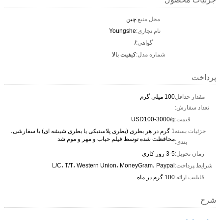
محل منبع:
چین
نام تجاری:
Youngshe
گواهی:
/
شماره مدل:
کیفیت بالا
پرداخت
مقدار حداقل
100 میلی گرم
تعداد سفارش:
قیمت:
USD100-3000/g
جزئیات بسته
1 گرم در هر بطری (بطری پلاستیکی یا بطری شیشه ای) یا سفارشی،
محافظت شده توسط فیلم حباب و مهر و موم شد
بندی:
زمان تحویل:
3-5 روز کاری
شرایط پرداخت:
L/C، T/T، Western Union، MoneyGram، Paypal
قابلیت ارائه:
100 گرم در ماه
شرح