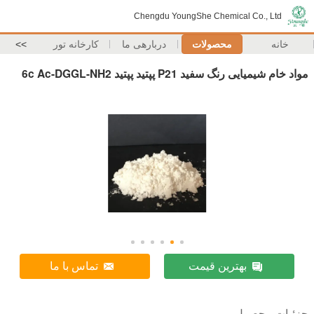
Chengdu YoungShe Chemical Co., Ltd
خانه
محصولات
دربارهی ما
کارخانه تور
>>
مواد خام شیمیایی رنگ سفید P21 پپتید پپتید 6c Ac-DGGL-NH2
بهترین قیمت
تماس با ما
جزئیات محصول