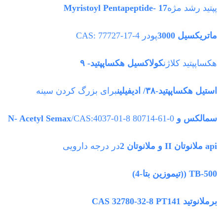
پپتید رشد مژه
Myristoyl Pentapeptide- 17
ماتريکسيل 3000
پودر CAS: 77727-17-4
هکساپپتید کلاژن
کولاکسیل هکساپپتید- ۹
استیل هکساپپتید-۳۸/ ادیفیلین
برای بزرگ کردن سینه
سمالکس و N- Acetyl Semax
/CAS:4037-01-8 80714-61-0
api ملانوتان II و ملانوتان 2
در درجه دارویی
TB-500 ((تیموزین بتا-4)
برملانوتید CAS 32780-32-8 PT141