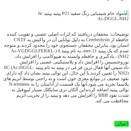
توضیحات: محققان دریافتند که اثرات اصلی عصبی و تقویت کننده
حافظه از Cerebrolysin به دلیل توانایی آن در واکنش به CNTF
انسان بود. بنابراین محققان جستجوی خود را محدود کردند،و متوجه
شدم که یک پپتید 11-mer، به نام پپتید 6 (Ac-VGDGGLFEKKL-
NH2) ، یادگیری و حافظه وابسته به هیپوکامپ را افزایش داد،
نوروجنسیس را افزایش داد و پلاستیکیتی عصبی را افزایش
داد.سپس آنها فعال ترین فرعی در پپتید به نام پپتید 6C (Ac-DGGL-
NH2) را تعیین کردند.با این حال، این توالی پپتید نشان داد که دارای
نفوذ ضعیف در موانع مغزی خون است و به راحتی توسط آنزیم های
پلاسما تجزیه می شود.آنها یک قسمت از آدامتان را به N-terminus
توالی پپتید اضافه کردنداین آلکان تری سایکلک بسیار لیپوفیل به
شدت نفوذ BBB را افزایش می دهد و پپتید را از تخریب آنزیم
محافظت می کند.
3سایر: