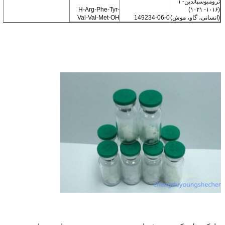
ترومبوسپاندین- ۱
H-Arg-Phe-Tyr-
(۱۰۱۶- ۱۰۲۱)
(انسانی، گاو، موش)
149234-06-0
Val-Val-Met-OH