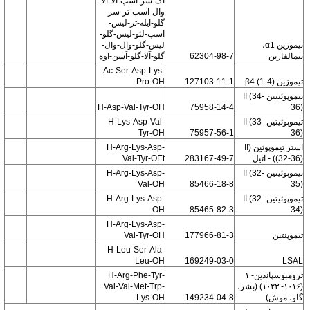
آک-سر-اسپ-آلا-آلا-
وال-اسپ-تر-سر-
گلو-ایله-تر-لیس-
اسپ-لئو-لیس-گلو-
تیموزین α1،
لیس-گلو-وال-وال-
تیمالفازین
62304-98-7
گلو-آلا-گلو-آسن-اوه
Ac-Ser-Asp-Lys-
تیموزین β4 (1-4)
127103-11-1
Pro-OH
تیموپوئیتین II (34-
H-Asp-Val-Tyr-OH
75958-14-4
36)
تیموپوئیتین II (33-
H-Lys-Asp-Val-
Tyr-OH
75957-56-1
36)
استر تیموپوتین (II
H-Arg-Lys-Asp-
((32-36) - اتیل
283167-49-7
Val-Tyr-OEt
تیموپوئیتین II (32-
H-Arg-Lys-Asp-
Val-OH
85466-18-8
35)
تیموپوئیتین II (32-
H-Arg-Lys-Asp-
OH
85465-82-3
34)
H-Arg-Lys-Asp-
تیموپنتین
177966-81-3
Val-Tyr-OH
H-Leu-Ser-Ala-
Leu-OH
169249-03-0
LSAL
ترومبوسپاندین- ۱
H-Arg-Phe-Tyr-
(۱۰۱۶- ۱۰۲۳) (بشر،
Val-Val-Met-Trp-
گاو، موش)
149234-04-8
Lys-OH