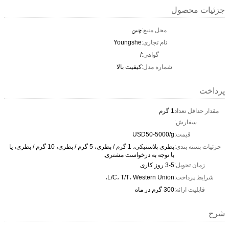
جزئیات محصول
محل منبع:
چین
نام تجاری:
Youngshe
گواهی:
/
شماره مدل:
کیفیت بالا
پرداخت
مقدار حداقل تعداد
1 گرم
سفارش:
قیمت:
USD50-5000/g
جزئیات بسته بندی:
بطری پلاستیکی، 1 گرم / بطری، 5 گرم / بطری، 10 گرم / بطری، یا
با توجه به درخواست مشتری.
زمان تحویل:
3-5 روز کاری
شرایط پرداخت:
L/C، T/T، Western Union،
قابلیت ارائه:
300 گرم در ماه
شرح