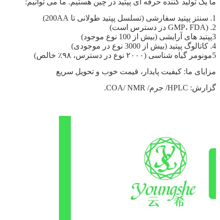
ما یک تولید کننده حرفه ای پپتید در چین هستیم. ما می توانیم:
1. سنتز پپتید سفارشی (تسلسل پپتید طولانی تا 200AA)
2. (GMP، FDA در دسترس است)
3پپتید های آرایشی (بیش از 100 نوع موجود)
4. کاتالوگ پپتید (بیش از 3000 نوع در موجودی)
5مونومر گیاه شناسی (۲۰۰۰ نوع در دسترس، ۹۸٪ خالص)
مزایای ما: کیفیت پایدار، قیمت خوب و تحویل سریع
گزارش: HPLC/ جرم/ COA/ NMR.