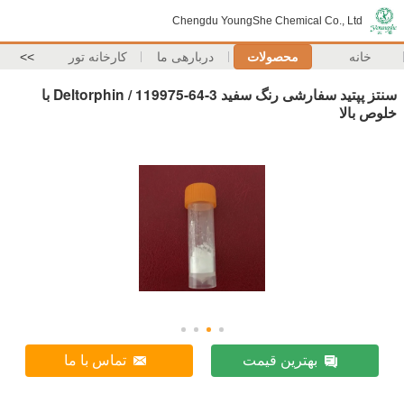
Chengdu YoungShe Chemical Co., Ltd
خانه
محصولات
دربارهی ما
کارخانه تور
>>
سنتز پپتید سفارشی رنگ سفید Deltorphin / 119975-64-3 با
خلوص بالا
بهترین قیمت
تماس با ما