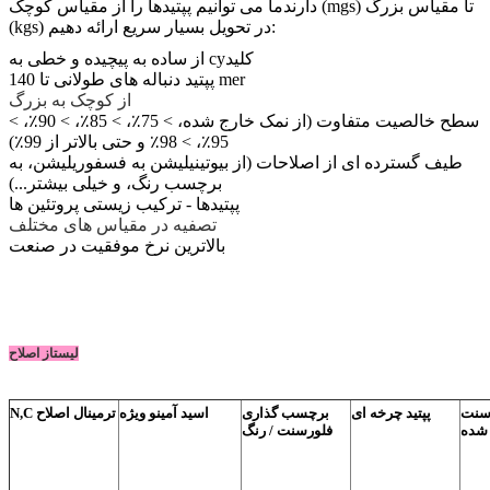
دارندما می توانیم پپتیدها را از مقیاس کوچک (mgs) تا مقیاس بزرگ
(kgs) در تحویل بسیار سریع ارائه دهیم:
کليد
و خطی به cy
از ساده به پیچیده
پپتید دنباله های طولانی تا 140 mer
از کوچک به بزرگ
سطح خالصیت متفاوت (از نمک خارج شده، > 75٪، > 85٪، > 90٪، >
95٪، > 98٪ و حتی بالاتر از 99٪)
طیف گسترده ای از اصلاحات (از بیوتینیلیشن به فسفوریلیشن، به
برچسب رنگ، و خیلی بیشتر...)
پپتیدها - ترکیب زیستی پروتئین ها
تصفیه در مقیاس های مختلف
بالاترين نرخ موفقيت در صنعت
لیست
از اصلاح
رسنت
پپتید چرخه ای
برچسب گذاری
اسید آمینو ویژه
N,C ترمینال اصلاح
شده
فلورسنت / رنگ