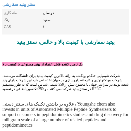
سنتز پپتید سفارشی
دو سال
ماندگاری:
سفید
رنگ:
CAS:
/
پپتید سفارشی با کیفیت بالا و خالص، سنتز پپتید
یک تامین کننده قابل اعتماد از پپتید مصنوعی با کیفیت بالا
شرکت شیمیایی چنگدو یونگشه به ارائه بالاترین کیفیت پپتید برای دانشگاه، موسسه،
شرکت بیوتکنولوژی و کارخانه داروسازی در جهان اختصاص دارد.این شرکت دارای پنج
شعبه تولید در سراسر جهان با مجموع بیش از 350 شیمی شناس است که به طور مستقیم
در سنتز پپتید شرکت می کنند.، و 250 تکنسین اضافی در تصفیه HPLC.
علاوه بر داشتن تکنیک های سنتز دستی، Youngshe chem also
invests in units of Automated Multiple Peptide Synthesizers to
support customers in peptidomimetics studies and drug discovery for
milligram scale of a large number of related peptides and
peptidomimetics.