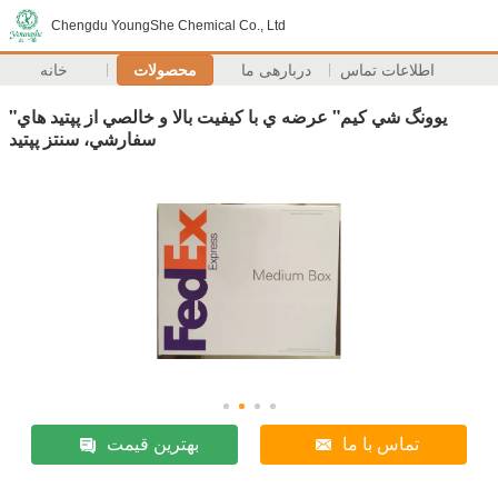
Chengdu YoungShe Chemical Co., Ltd
اطلاعات تماس
دربارهی ما
محصولات
خانه
"يوونگ شي كيم" عرضه ي با کيفيت بالا و خالصي از پپتيد هاي
سفارشي، سنتز پپتيد
تماس با ما
بهترین قیمت