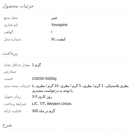
جزئیات محصول
چین
محل منبع:
Youngshe
نام تجاری:
/
گواهی:
کیفیت بالا
شماره مدل:
پرداخت
1 گرم
مقدار حداقل تعداد
سفارش:
USD50-5000/g
قیمت:
بطری پلاستیکی، 1 گرم / بطری، 5 گرم / بطری، 10 گرم / بطری، یا
جزئیات بسته بندی:
با توجه به درخواست مشتری.
3-5 روز کاری
زمان تحویل:
L/C، T/T، Western Union،
شرایط پرداخت:
300 گرم در ماه
قابلیت ارائه:
شرح