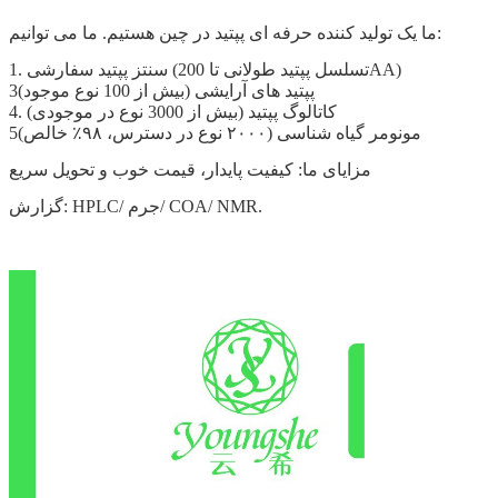
ما یک تولید کننده حرفه ای پپتید در چین هستیم. ما می توانیم:
1. سنتز پپتید سفارشی (تسلسل پپتید طولانی تا 200AA)
3پپتید های آرایشی (بیش از 100 نوع موجود)
4. کاتالوگ پپتید (بیش از 3000 نوع در موجودی)
5مونومر گیاه شناسی (۲۰۰۰ نوع در دسترس، ۹۸٪ خالص)
مزایای ما: کیفیت پایدار، قیمت خوب و تحویل سریع
گزارش: HPLC/ جرم/ COA/ NMR.