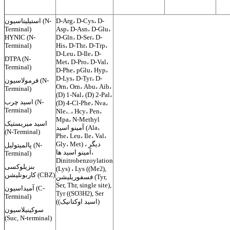
D-Arg، D-Cys، D-
استیلیتاسیون (N-
Terminal)
Asp، D-Asn، D-Glu،
HYNIC (N-
D-Gln، D-Ser، D-
Terminal)
His، D-Thr، D-Trp،
D-Leu، D-Ile، D-
DTPA (N-
Met، D-Pro، D-Val،
Terminal)
D-Phe، pGlu، Hyp،
D-Lys، D-Tyr، D-
فرمولاسیون (N-
Orn، Orn، Abu، Aib،
Terminal)
(D) 1-Nal، (D) 2-Pal،
اسید چرب (N-
(D) 4-Cl-Phe، Nva،
Terminal)
Nle،..، Hcy، Pen،
Mpa، N-Methyl
اسید میریستیک
آمینو اسید (Ala،
(N-Terminal)
Phe، Leu، Ile، Val،
Gly، Met) ، دیگر
پالمیتولیل (N-
آمینو اسید ها،
Terminal)
Dinitrobenzoylation
بنزیلوکسی
(Lys) ، Lys ((Me
),
2
کاربونلیشن (CBZ)
فسفوریلیشن (Tyr,
Ser, Thr, single site),
آمیداسیون (C-
Tyr ((SO
H
), Ser
3
2
Terminal)
((اسید اوکتانیک)
سوکینیلاسیون
(Suc, N-terminal)