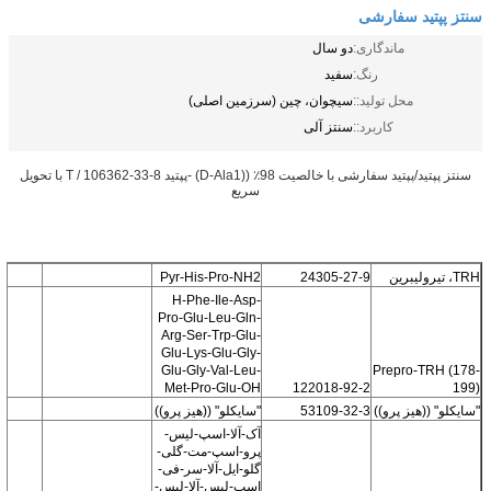
سنتز پپتید سفارشی
ماندگاری:
دو سال
رنگ:
سفید
محل تولید::
سیچوان، چین (سرزمین اصلی)
کاربرد::
سنتز آلی
سنتز پپتید/پپتید سفارشی با خالصیت 98٪ ((D-Ala1) -پپتید T / 106362-33-8 با تحویل
سریع
TRH، تیرولیبرین
24305-27-9
Pyr-His-Pro-NH2
H-Phe-Ile-Asp-
Pro-Glu-Leu-Gln-
Arg-Ser-Trp-Glu-
Glu-Lys-Glu-Gly-
Glu-Gly-Val-Leu-
Prepro-TRH (178-
Met-Pro-Glu-OH
122018-92-2
199)
"سايکلو" ((هيز پرو))
53109-32-3
"سايکلو" ((هيز پرو))
آک-آلا-اسپ-لیس-
پرو-اسپ-مت-گلی-
گلو-ایل-آلا-سر-فی-
اسپ-لیس-آلا-لیس-