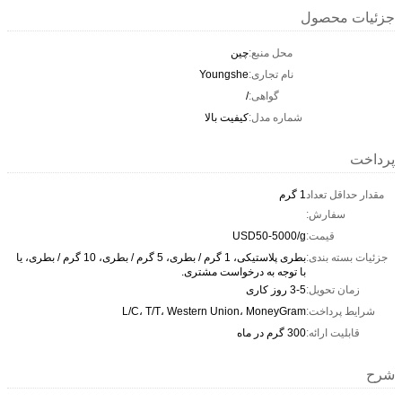
جزئیات محصول
محل منبع:
چین
نام تجاری:
Youngshe
گواهی:
/
شماره مدل:
کیفیت بالا
پرداخت
مقدار حداقل تعداد
1 گرم
سفارش:
قیمت:
USD50-5000/g
جزئیات بسته بندی:
بطری پلاستیکی، 1 گرم / بطری، 5 گرم / بطری، 10 گرم / بطری، یا
با توجه به درخواست مشتری.
زمان تحویل:
3-5 روز کاری
شرایط پرداخت:
L/C، T/T، Western Union، MoneyGram
قابلیت ارائه:
300 گرم در ماه
شرح