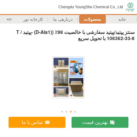
Chengdu YoungShe Chemical Co., Ltd
خانه
محصولات
دربارهی ما
کارخانه تور
>>
سنتز پپتید/پپتید سفارشی با خالصیت 98٪ ((D-Ala1) -پپتید T /
106362-33-8 با تحویل سریع
بهترین قیمت
تماس با ما