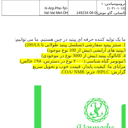
ترومبوسپاندین- ۱
H-Arg-Phe-Tyr-
(۱۰۱۶- ۱۰۲۱)
(انسانی، گاو، موش)
149234-06-0
Val-Val-Met-OH
ما یک تولید کننده حرفه ای پپتید در چین هستیم. ما می توانیم:
1. سنتز پپتید سفارشی (تسلسل پپتید طولانی تا 200AA)
3پپتید های آرایشی (بیش از 100 نوع موجود)
4. کاتالوگ پپتید (بیش از 3000 نوع در موجودی)
5مونومر گیاه شناسی (۲۰۰۰ نوع در دسترس، ۹۸٪ خالص)
مزایای ما: کیفیت پایدار، قیمت خوب و تحویل سریع
گزارش: HPLC/ جرم/ COA/ NMR.