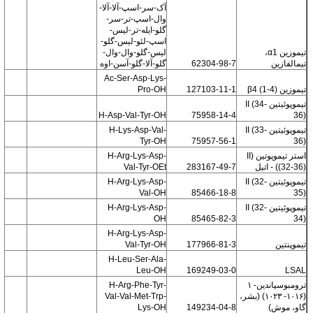
آک-سر-اسپ-آلا-آلا-
وال-اسپ-تر-سر-
گلو-ایله-تر-لیس-
اسپ-لئو-لیس-گلو-
تیموزین α1،
لیس-گلو-وال-وال-
تیمالفازین
62304-98-7
گلو-آلا-گلو-آسن-اوه
Ac-Ser-Asp-Lys-
تیموزین β4 (1-4)
127103-11-1
Pro-OH
تیموپوئیتین II (34-
H-Asp-Val-Tyr-OH
75958-14-4
36)
تیموپوئیتین II (33-
H-Lys-Asp-Val-
Tyr-OH
75957-56-1
36)
استر تیموپوتین (II
H-Arg-Lys-Asp-
((32-36) - اتیل
283167-49-7
Val-Tyr-OEt
تیموپوئیتین II (32-
H-Arg-Lys-Asp-
Val-OH
85466-18-8
35)
تیموپوئیتین II (32-
H-Arg-Lys-Asp-
OH
85465-82-3
34)
H-Arg-Lys-Asp-
تیموپنتین
177966-81-3
Val-Tyr-OH
H-Leu-Ser-Ala-
Leu-OH
169249-03-0
LSAL
ترومبوسپاندین- ۱
H-Arg-Phe-Tyr-
(۱۰۱۶- ۱۰۲۳) (بشر،
Val-Val-Met-Trp-
گاو، موش)
149234-04-8
Lys-OH